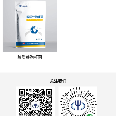
胶质芽孢杆菌
关注我们