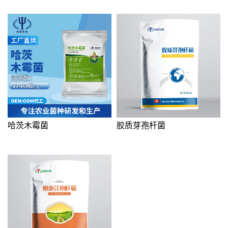
哈茨木霉菌
胶质芽孢杆菌