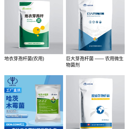
地衣芽孢杆菌(农用)
巨大芽孢杆菌 —— 农用微生
物菌剂