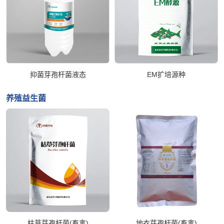
抑菌芽孢杆菌液态
EM扩培源种
养殖益生菌
枯草芽孢杆菌(畜禽)
地衣芽孢杆菌(畜禽)