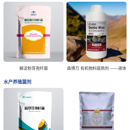
解淀粉芽孢杆菌
森博万 有机物料腐熟剂 ——液体
水产养殖菌剂