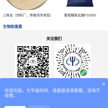
三株宝（饲料厂、养殖场专用型）
葡萄糖氧化酶P10000
生物刺激素
关注我们
×
益昊生物公众号
益昊生物小程序
欢迎光临，为节省时间，请直接咨询客服，咨询不
收费。
© 2020 All rights reserved by 山东益昊生物科技有限公司.
鲁ICP备20018488号-1
Supported by
QOGEE