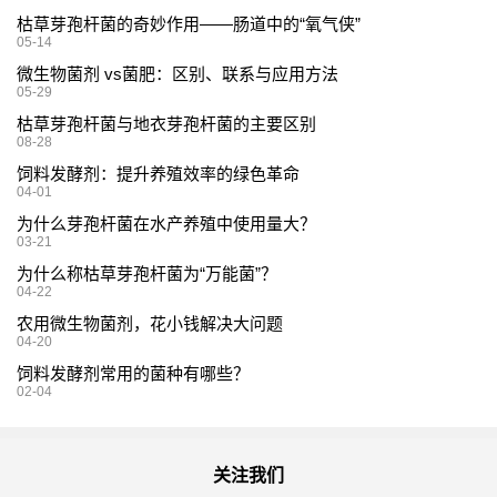
枯草芽孢杆菌的奇妙作用——肠道中的“氧气侠”
05-14
微生物菌剂 vs菌肥：区别、联系与应用方法
05-29
枯草芽孢杆菌与地衣芽孢杆菌的主要区别
08-28
饲料发酵剂：提升养殖效率的绿色革命
04-01
为什么芽孢杆菌在水产养殖中使用量大？
03-21
为什么称枯草芽孢杆菌为“万能菌”？
04-22
农用微生物菌剂，花小钱解决大问题
04-20
饲料发酵剂常用的菌种有哪些？
02-04
关注我们