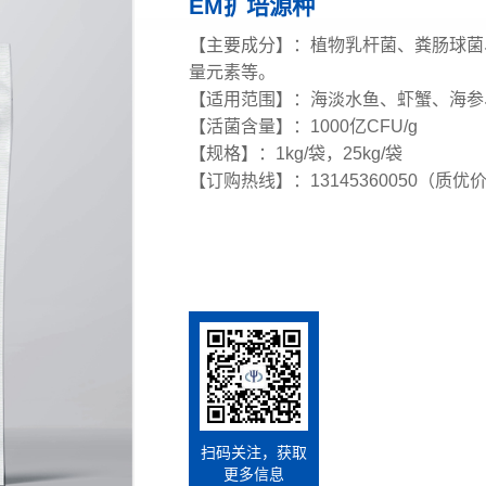
EM扩培源种
【主要成分】：植物乳杆菌、粪肠球菌
量元素等。
【适用范围】：海淡水鱼、虾蟹、海参
【活菌含量】：1000亿CFU/g
【规格】：1kg/袋，25kg/袋
【订购热线】：13145360050（质
扫码关注，获取
更多信息