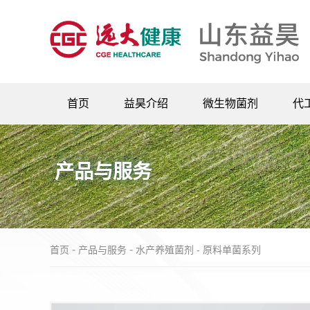
首页
益昊介绍
微生物菌剂
代工
公司简介
农业微生物菌剂
PRODUCT & SERVICE
企业风采
水产养殖菌剂
产品与服务
企业文化
养殖益生菌
企业大事记
生物刺激素
企业视频
-
-
首页
产品与服务
水产养殖菌剂 -
原料单菌系列