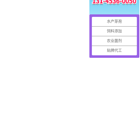
水产芽孢
饲料添加
农业菌剂
贴牌代工