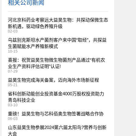
相关公司新闻
河北京科药业考察远大益昊生物：共探动保微生态
新机遇，驱动绿色养殖升级
02-03
乌兹别克斯坦水产菌剂客户来中国“取经”，共探益
生菌赋能水产养殖新模式
10-15
喜报：祝贺益昊生物微生物菌剂产品通过“有机农
业生产资料评估证明”认证!
07-29
益昊生物完成海关备案，迈向海外市场新征程
05-21
省科创新动能创业投资基金4000万股权投资助力
青岛科技企业
03-10
重磅！益昊生物与芯科佰奥生物签署战略合作协
06-03
山东益昊生物参展2024第六届太阳鸟?营养与创新
大会