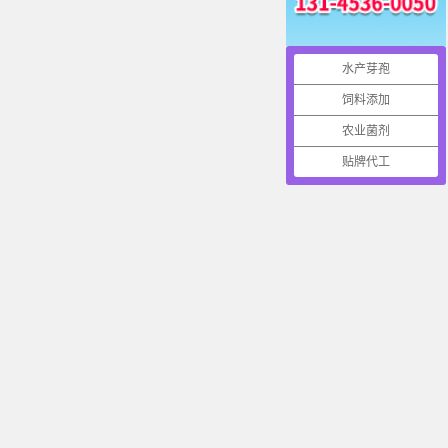
水产芽孢
饲料添加
农业菌剂
贴牌代工